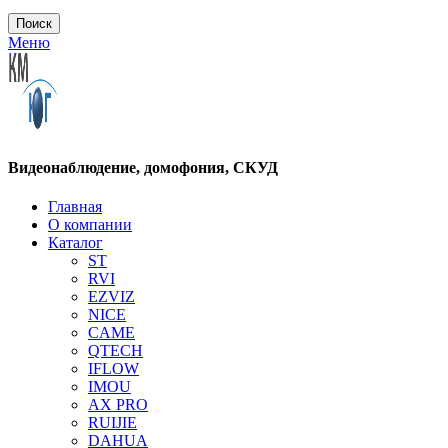
Поиск
Меню
Видеонаблюдение, домофония, СКУД
Главная
О компании
Каталог
ST
RVI
EZVIZ
NICE
CAME
QTECH
IFLOW
IMOU
AX PRO
RUIJIE
DAHUA