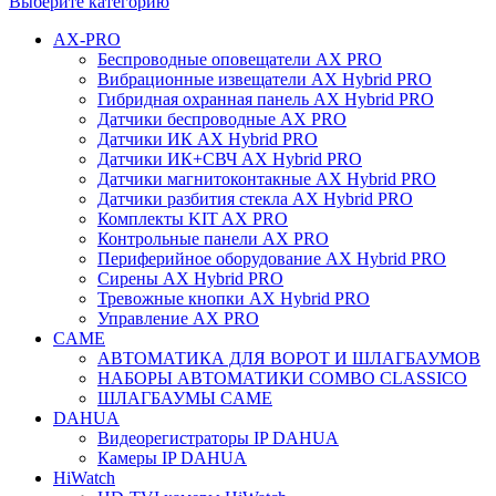
Выберите категорию
AX-PRO
Беспроводные оповещатели AX PRO
Вибрационные извещатели AX Hybrid PRO
Гибридная охранная панель AX Hybrid PRO
Датчики беспроводные AX PRO
Датчики ИК AX Hybrid PRO
Датчики ИК+СВЧ AX Hybrid PRO
Датчики магнитоконтакные AX Hybrid PRO
Датчики разбития стекла AX Hybrid PRO
Комплекты KIT AX PRO
Контрольные панели AX PRO
Периферийное оборудование AX Hybrid PRO
Сирены AX Hybrid PRO
Тревожные кнопки AX Hybrid PRO
Управление AX PRO
CAME
АВТОМАТИКА ДЛЯ ВОРОТ И ШЛАГБАУМОВ
НАБОРЫ АВТОМАТИКИ COMBO CLASSICO
ШЛАГБАУМЫ CAME
DAHUA
Видеорегистраторы IP DAHUA
Камеры IP DAHUA
HiWatch