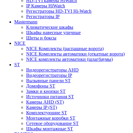
HD-TVI камеры HiWatch
IP Камеры HiWatch
Регистраторы HD-TVI Hi-Watch
Регистраторы IP
Mastermann
Климатические шкафы
Шкафы навесные уличные
Щиты и боксы
NICE
NICE Комплекты (распашные ворота)
NICE Комплекты автоматики (откатные ворота)
NICE комплекты автоматики (шлагбаумы)
ST
Видеорегистраторы AHD
Видеорегистраторы IP
Вызывные панели ST
Домофоны ST
Замки и кнопки ST
Источники питания ST
Камеры AHD (ST)
Камеры IP (ST)
Комплектующие ST
Монтажные коробки ST
Сетевое оборудование ST
Шкафы монтажные ST