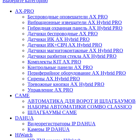
Выберите категорию
AX-PRO
Беспроводные оповещатели AX PRO
Вибрационные извещатели AX Hybrid PRO
Гибридная охранная панель AX Hybrid PRO
Датчики беспроводные AX PRO
Датчики ИК AX Hybrid PRO
Датчики ИК+СВЧ AX Hybrid PRO
Датчики магнитоконтакные AX Hybrid PRO
Датчики разбития стекла AX Hybrid PRO
Комплекты KIT AX PRO
Контрольные панели AX PRO
Периферийное оборудование AX Hybrid PRO
Сирены AX Hybrid PRO
Тревожные кнопки AX Hybrid PRO
Управление AX PRO
CAME
АВТОМАТИКА ДЛЯ ВОРОТ И ШЛАГБАУМОВ
НАБОРЫ АВТОМАТИКИ COMBO CLASSICO
ШЛАГБАУМЫ CAME
DAHUA
Видеорегистраторы IP DAHUA
Камеры IP DAHUA
HiWatch