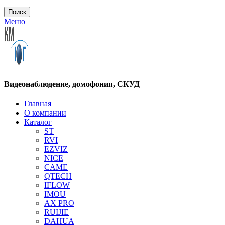
Поиск
Меню
Видеонаблюдение, домофония, СКУД
Главная
О компании
Каталог
ST
RVI
EZVIZ
NICE
CAME
QTECH
IFLOW
IMOU
AX PRO
RUIJIE
DAHUA