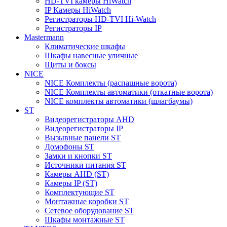
HD-TVI камеры HiWatch
IP Камеры HiWatch
Регистраторы HD-TVI Hi-Watch
Регистраторы IP
Mastermann
Климатические шкафы
Шкафы навесные уличные
Щиты и боксы
NICE
NICE Комплекты (распашные ворота)
NICE Комплекты автоматики (откатные ворота)
NICE комплекты автоматики (шлагбаумы)
ST
Видеорегистраторы AHD
Видеорегистраторы IP
Вызывные панели ST
Домофоны ST
Замки и кнопки ST
Источники питания ST
Камеры AHD (ST)
Камеры IP (ST)
Комплектующие ST
Монтажные коробки ST
Сетевое оборудование ST
Шкафы монтажные ST