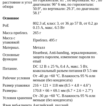
по горизонтали: 81°, по вертикали: 43°, по
расстояние и угол
диагонали: 96° 6 мм, по горизонтали:
обзора
50.9°, по вертикали: 29.3°, по диагонали:
58.1°
Основное
802.3 af, класс 3, от 36 до 57 В, от 0.2 до
PoE
0.15 А, макс. 6.5 Вт
Масса приблиз.
265 г
Масса с
Приблиз. 495 г
упаковкой
Материал.
Металл
Heartbeat, Anti-banding, зеркалирование,
Основные
защита паролем, изменение пароля по
функции
email
DC 12 В ± 25 %, 0.4 А, макс. 5 Вт,
Питание.
коаксиальный разъем питания Ø 5.5 мм
От -40 до +60 °C. Влажность 95 % или
Рабочие условия
меньше (без конденсата)
Размер упаковки
216 × 121 × 118 мм (8.5 × 4.8 × 4.6″)
Размеры-
170.8 × 66 × 69.1 мм (6.7 × 2.6 × 2.7″)
От -30 до +60 °C. Влажность 95 % или
Условия хранения
меньше (без конденсата)
Язык веб-клиента
Английский, русский