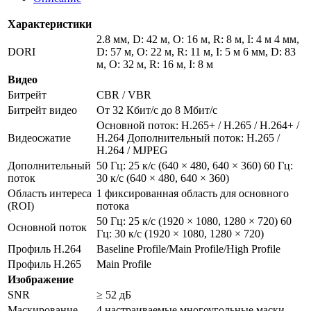
Характеристики
2.8 мм, D: 42 м, O: 16 м, R: 8 м, I: 4 м 4 мм,
DORI
D: 57 м, O: 22 м, R: 11 м, I: 5 м 6 мм, D: 83
м, O: 32 м, R: 16 м, I: 8 м
Видео
Битрейт
CBR / VBR
Битрейт видео
От 32 Кбит/с до 8 Мбит/с
Основной поток: H.265+ / H.265 / H.264+ /
Видеосжатие
H.264 Дополнительный поток: H.265 /
H.264 / MJPEG
Дополнительный
50 Гц: 25 к/с (640 × 480, 640 × 360) 60 Гц:
поток
30 к/с (640 × 480, 640 × 360)
Область интереса
1 фиксированная область для основного
(ROI)
потока
50 Гц: 25 к/с (1920 × 1080, 1280 × 720) 60
Основной поток
Гц: 30 к/с (1920 × 1080, 1280 × 720)
Профиль H.264
Baseline Profile/Main Profile/High Profile
Профиль H.265
Main Profile
Изображение
SNR
≥ 52 дБ
Маскирование
4 настраиваемые многоугольные маски