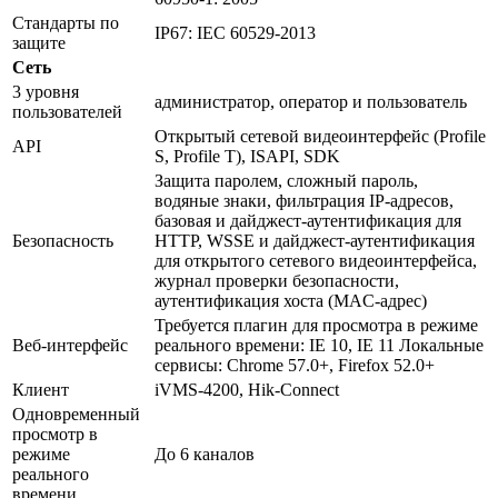
Стандарты по
IP67: IEC 60529-2013
защите
Сеть
3 уровня
администратор, оператор и пользователь
пользователей
Открытый сетевой видеоинтерфейс (Profile
API
S, Profile T), ISAPI, SDK
Защита паролем, сложный пароль,
водяные знаки, фильтрация IP-адресов,
базовая и дайджест-аутентификация для
Безопасность
HTTP, WSSE и дайджест-аутентификация
для открытого сетевого видеоинтерфейса,
журнал проверки безопасности,
аутентификация хоста (MAC-адрес)
Требуется плагин для просмотра в режиме
Веб-интерфейс
реального времени: IE 10, IE 11 Локальные
сервисы: Chrome 57.0+, Firefox 52.0+
Клиент
iVMS-4200, Hik-Connect
Одновременный
просмотр в
режиме
До 6 каналов
реального
времени