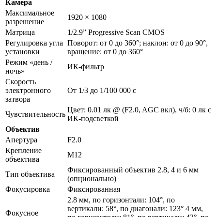
Камера
Максимальное
1920 × 1080
разрешение
Матрица
1/2.9” Progressive Scan CMOS
Регулировка угла
Поворот: от 0 до 360°; наклон: от 0 до 90°,
установки
вращение: от 0 до 360°
Режим «день /
ИК-фильтр
ночь»
Скорость
электронного
От 1/3 до 1/100 000 с
затвора
Цвет: 0.01 лк @ (F2.0, AGC вкл), ч/б: 0 лк с
Чувствительность
ИК-подсветкой
Объектив
Апертура
F2.0
Крепление
M12
объектива
Фиксированный объектив 2.8, 4 и 6 мм
Тип объектива
(опционально)
Фокусировка
Фиксированная
2.8 мм, по горизонтали: 104°, по
вертикали: 58°, по диагонали: 123° 4 мм,
Фокусное