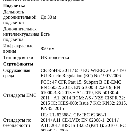
Подсветка
Дальность
дополнительной
До 30 м
подсветки
Дополнительная
интеллектуальная
Есть
подсветка
Инфракрасные
850 нм
волны
Тип подсветки
ИК-подсветка
Сертификаты
Окружающая
CE-RoHS: 2011 / 65 / EU WEEE: 2012 / 19 /
среда
EU Reach: Regulation (EC) No 1907/2006
FCC: 47 CFR Part 15, Subpart B CE-EMC:
EN 55032: 2015, EN 61000-3-2:2019, EN
61000-3-3: 2013 + A1:2019, EN 50130-4:
Стандарты EMC
2011 +A1: 2014 RCM: AS / NZS CISPR 32:
2015 IC: ICES-003: Issue 7 KC: KN32: 2015,
KN35: 2015
UL: UL 62368-1 CB: IEC 62368-1:
Стандарты по
2014+A11 CE-LVD: EN 62368-1: 2014 /
безопасности
A11: 2017 BIS: IS 13252 (Part 1): 2010 / IEC
60950-1: 2005