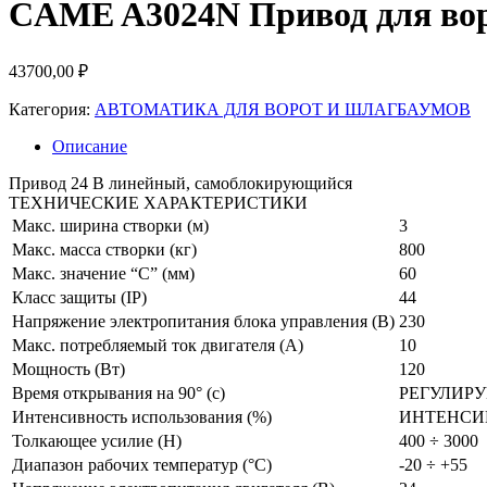
CAME A3024N Привод для вор
43700,00
₽
Категория:
АВТОМАТИКА ДЛЯ ВОРОТ И ШЛАГБАУМОВ
Описание
Привод 24 В линейный, самоблокирующийся
ТЕХНИЧЕСКИЕ ХАРАКТЕРИСТИКИ
Макс. ширина створки (м)
3
Макс. масса створки (кг)
800
Макс. значение “С” (мм)
60
Класс защиты (IP)
44
Напряжение электропитания блока управления (В)
230
Макс. потребляемый ток двигателя (A)
10
Мощность (Вт)
120
Время открывания на 90° (с)
РЕГУЛИР
Интенсивность использования (%)
ИНТЕНСИ
Толкающее усилие (Н)
400 ÷ 3000
Диапазон рабочих температур (°C)
-20 ÷ +55