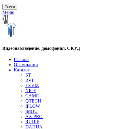
Поиск
Меню
Видеонаблюдение, домофония, СКУД
Главная
О компании
Каталог
ST
RVI
EZVIZ
NICE
CAME
QTECH
IFLOW
IMOU
AX PRO
RUIJIE
DAHUA