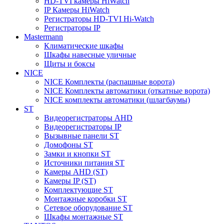
HD-TVI камеры HiWatch
IP Камеры HiWatch
Регистраторы HD-TVI Hi-Watch
Регистраторы IP
Mastermann
Климатические шкафы
Шкафы навесные уличные
Щиты и боксы
NICE
NICE Комплекты (распашные ворота)
NICE Комплекты автоматики (откатные ворота)
NICE комплекты автоматики (шлагбаумы)
ST
Видеорегистраторы AHD
Видеорегистраторы IP
Вызывные панели ST
Домофоны ST
Замки и кнопки ST
Источники питания ST
Камеры AHD (ST)
Камеры IP (ST)
Комплектующие ST
Монтажные коробки ST
Сетевое оборудование ST
Шкафы монтажные ST