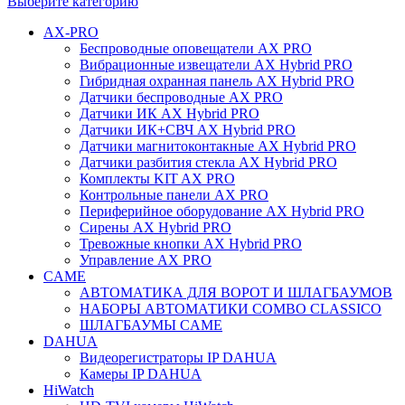
Выберите категорию
AX-PRO
Беспроводные оповещатели AX PRO
Вибрационные извещатели AX Hybrid PRO
Гибридная охранная панель AX Hybrid PRO
Датчики беспроводные AX PRO
Датчики ИК AX Hybrid PRO
Датчики ИК+СВЧ AX Hybrid PRO
Датчики магнитоконтакные AX Hybrid PRO
Датчики разбития стекла AX Hybrid PRO
Комплекты KIT AX PRO
Контрольные панели AX PRO
Периферийное оборудование AX Hybrid PRO
Сирены AX Hybrid PRO
Тревожные кнопки AX Hybrid PRO
Управление AX PRO
CAME
АВТОМАТИКА ДЛЯ ВОРОТ И ШЛАГБАУМОВ
НАБОРЫ АВТОМАТИКИ COMBO CLASSICO
ШЛАГБАУМЫ CAME
DAHUA
Видеорегистраторы IP DAHUA
Камеры IP DAHUA
HiWatch