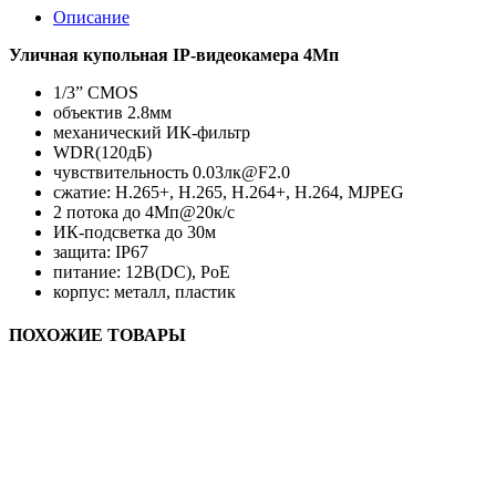
Описание
Уличная купольная IP-видеокамера 4Мп
1/3” CMOS
объектив 2.8мм
механический ИК-фильтр
WDR(120дБ)
чувствительность 0.03лк@F2.0
сжатие: H.265+, H.265, H.264+, H.264, MJPEG
2 потока до 4Мп@20к/с
ИК-подсветка до 30м
защита: IP67
питание: 12В(DC), PoE
корпус: металл, пластик
ПОХОЖИЕ ТОВАРЫ