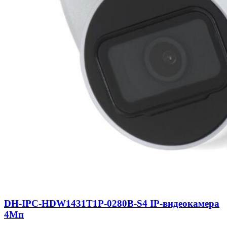
DH-IPC-HDW1431T1P-0280B-S4 IP-видеокамера
4Мп