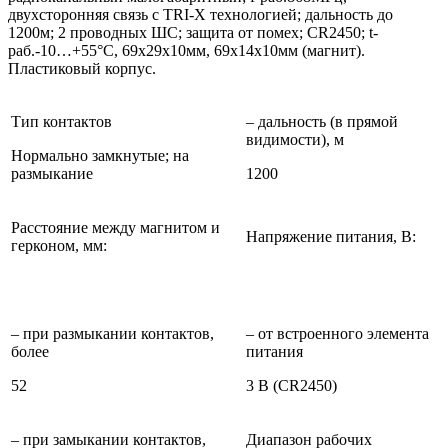
двухсторонняя связь с TRI-X технологией; дальность до
1200м; 2 проводных ШС; защита от помех; CR2450; t-
раб.-10…+55°C, 69х29х10мм, 69х14х10мм (магнит).
Пластиковый корпус.
Тип контактов
– дальность (в прямой
видимости), м
Нормально замкнутые; на
размыкание
1200
Расстояние между магнитом и
Напряжение питания, B:
герконом, мм:
– при размыкании контактов,
– от встроенного элемента
более
питания
52
3 В (CR2450)
– при замыкании контактов,
Диапазон рабочих