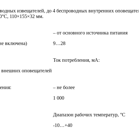
водных извещателей, до 4 беспроводных внутренних оповещател
40°С, 110×155×32 мм.
– от основного источника питания
не включена)
9…28
Ток потребления, мА:
х внешних оповещателей
ения:
– не более
1 000
Диапазон рабочих температур, °С
-10…+40