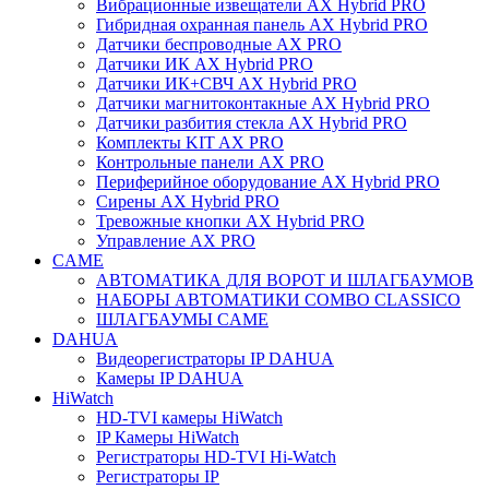
Вибрационные извещатели AX Hybrid PRO
Гибридная охранная панель AX Hybrid PRO
Датчики беспроводные AX PRO
Датчики ИК AX Hybrid PRO
Датчики ИК+СВЧ AX Hybrid PRO
Датчики магнитоконтакные AX Hybrid PRO
Датчики разбития стекла AX Hybrid PRO
Комплекты KIT AX PRO
Контрольные панели AX PRO
Периферийное оборудование AX Hybrid PRO
Сирены AX Hybrid PRO
Тревожные кнопки AX Hybrid PRO
Управление AX PRO
CAME
АВТОМАТИКА ДЛЯ ВОРОТ И ШЛАГБАУМОВ
НАБОРЫ АВТОМАТИКИ COMBO CLASSICO
ШЛАГБАУМЫ CAME
DAHUA
Видеорегистраторы IP DAHUA
Камеры IP DAHUA
HiWatch
HD-TVI камеры HiWatch
IP Камеры HiWatch
Регистраторы HD-TVI Hi-Watch
Регистраторы IP