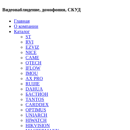
Видеонаблюдение, домофония, СКУД
Главная
О компании
Каталог
ST
RVI
EZVIZ
NICE
CAME
QTECH
IFLOW
IMOU
AX PRO
RUIJIE
DAHUA
БAСТИОН
TANTOS
CARDDEX
OPTIMUS
UNIARCH
HIWATCH
HIKVISION