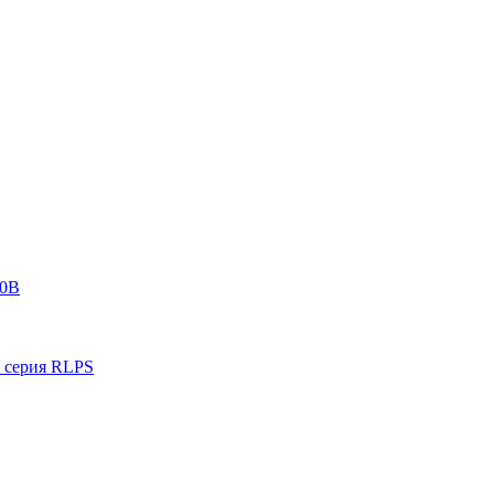
0В
ерия RLPS