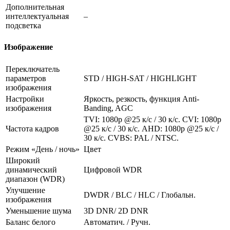
Дополнительная
интеллектуальная
–
подсветка
Изображение
Переключатель
параметров
STD / HIGH-SAT / HIGHLIGHT
изображения
Настройки
Яркость, резкость, функция Anti-
изображения
Banding, AGC
TVI: 1080p @25 к/с / 30 к/с. CVI: 1080p
Частота кадров
@25 к/с / 30 к/с. AHD: 1080p @25 к/с /
30 к/с. CVBS: PAL / NTSC.
Режим «День / ночь»
Цвет
Широкий
динамический
Цифровой WDR
диапазон (WDR)
Улучшение
DWDR / BLC / HLC / Глобальн.
изображения
Уменьшение шума
3D DNR/ 2D DNR
Баланс белого
Автоматич. / Ручн.