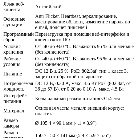
Язык веб-
Английский
клиента
Anti-Flicker, Heartbeat, зеркалирование,
Основные
маскирование области, изменение пароля по
функции
e-mail, подсчет пикселей
Программный
Перезагрузка при помощи веб-интерфейса и
сброс
клиентского ПО
Условия
От -40 до +60 °C. Влажность 95 % или меньше
хранения
(без конденсата)
Рабочие
От -40 до +60 °C. Влажность 95 % или меньше
условия
(без конденсата)
DC 12 В ± 25 %, PoE: 802.3af, тип 1 класс 3,
Питание
защита от обратной полярности
Потребляемая
DC 12 В, 0.30 А, макс. 3.6 Вт PoE (802.3af, от
мощность
36 до 57 В), от 0.20 до 0.10 А, макс. 4.5 Вт
Интерфейс
Коаксиальный разъем питания Ø 5.5 мм
питания
Основная часть: металл; внешний корпус:
Материал
пластик
Размер
Ø 105.4 × 99.1 мм (4.1 × 3.9″)
камеры
Размер
150 × 150 × 141 мм (5.9 × 5.9 × 5.6″)