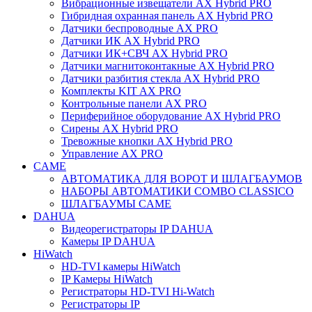
Вибрационные извещатели AX Hybrid PRO
Гибридная охранная панель AX Hybrid PRO
Датчики беспроводные AX PRO
Датчики ИК AX Hybrid PRO
Датчики ИК+СВЧ AX Hybrid PRO
Датчики магнитоконтакные AX Hybrid PRO
Датчики разбития стекла AX Hybrid PRO
Комплекты KIT AX PRO
Контрольные панели AX PRO
Периферийное оборудование AX Hybrid PRO
Сирены AX Hybrid PRO
Тревожные кнопки AX Hybrid PRO
Управление AX PRO
CAME
АВТОМАТИКА ДЛЯ ВОРОТ И ШЛАГБАУМОВ
НАБОРЫ АВТОМАТИКИ COMBO CLASSICO
ШЛАГБАУМЫ CAME
DAHUA
Видеорегистраторы IP DAHUA
Камеры IP DAHUA
HiWatch
HD-TVI камеры HiWatch
IP Камеры HiWatch
Регистраторы HD-TVI Hi-Watch
Регистраторы IP