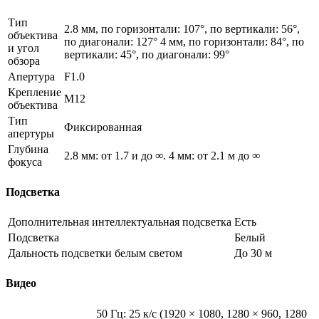
Тип
2.8 мм, по горизонтали: 107°, по вертикали: 56°,
объектива
по диагонали: 127° 4 мм, по горизонтали: 84°, по
и угол
вертикали: 45°, по диагонали: 99°
обзора
Апертура
F1.0
Крепление
M12
объектива
Тип
Фиксированная
апертуры
Глубина
2.8 мм: от 1.7 и до ∞. 4 мм: от 2.1 м до ∞
фокуса
Подсветка
Дополнительная интеллектуальная подсветка
Есть
Подсветка
Белый
Дальность подсветки белым светом
До 30 м
Видео
50 Гц: 25 к/с (1920 × 1080, 1280 × 960, 1280