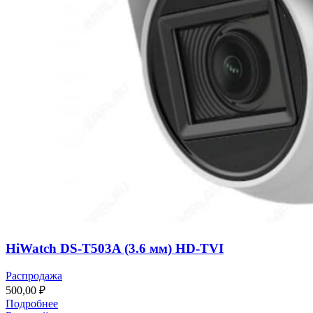
HiWatch DS-T503A (3.6 мм) HD-TVI
Распродажа
500,00
₽
Подробнее