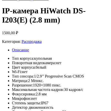
IP-камера HiWatch DS-
I203(E) (2.8 mm)
1500,00
₽
Категория:
Распродажа
Описание
Тип корпуса:
купольная
Поворотная видеокамера:
нет
Цвет корпуса:
белый
Wi-Fi:
нет
Тип сенсора:
1/2.9’’ Progressive Scan CMOS
Матрица:
2 Мпикс.
Разрешение:
1920×1080 пикс.
Максимальная частота кадров:
30 кадров/с
Фокусировка:
2.8 мм
Микрофон:
нет
Степень защиты:
IP67
Детектор движения:
есть