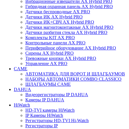
Вибрационные извещатели AX Hybrid PRO
Гибридная охранная панель AX Hybrid PRO
Датчики беспроводные AX PRO
Датчики ИК AX Hybrid PRO
Датчики ИК+СВЧ AX Hybrid PRO
Датчики магнитоконтакные AX Hybrid PRO
Датчики разбития стекла AX Hybrid PRO
Комплекты KIT AX PRO
Контрольные панели AX PRO
Периферийное оборудование AX Hybrid PRO
Сирены AX Hybrid PRO
Тревожные кнопки AX Hybrid PRO
Управление AX PRO
CAME
АВТОМАТИКА ДЛЯ ВОРОТ И ШЛАГБАУМОВ
НАБОРЫ АВТОМАТИКИ COMBO CLASSICO
ШЛАГБАУМЫ CAME
DAHUA
Видеорегистраторы IP DAHUA
Камеры IP DAHUA
HiWatch
HD-TVI камеры HiWatch
IP Камеры HiWatch
Регистраторы HD-TVI Hi-Watch
Регистраторы IP