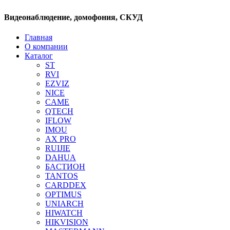
Видеонаблюдение, домофония, СКУД
Главная
О компании
Каталог
ST
RVI
EZVIZ
NICE
CAME
QTECH
IFLOW
IMOU
AX PRO
RUIJIE
DAHUA
БAСТИОН
TANTOS
CARDDEX
OPTIMUS
UNIARCH
HIWATCH
HIKVISION