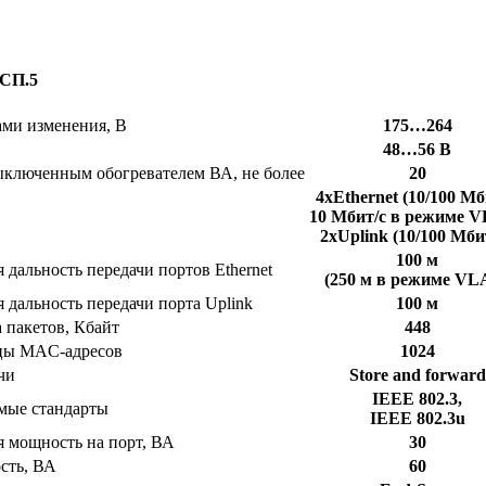
СП.5
ами изменения, В
175…264
48…56 В
выключенным обогревателем ВА, не более
20
4хEthernet (10/100 Мб
10 Мбит/с в режиме 
2хUplink (10/100 Мби
100 м
дальность передачи портов Ethernet
(250 м в режиме VL
 дальность передачи порта Uplink
100 м
 пакетов, Кбайт
448
ицы MAC-адресов
1024
чи
Store and forward
IEEE 802.3,
мые стандарты
IEEE 802.3u
 мощность на порт, ВА
30
сть, ВА
60