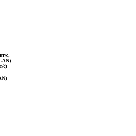
ит/с,
VLAN)
т/с)
AN)