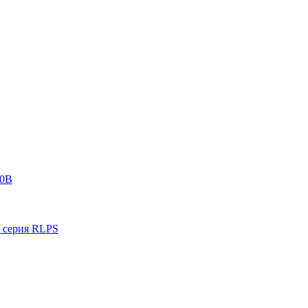
0В
ерия RLPS