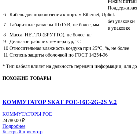
Режим питан
Поддерживае
6
Кабель для подключения к портам Ethernet, Uplink
без упаковки
7
Габаритные размеры ШхГхВ, не более, мм
в упаковке
8
Масса, НЕТТО (БРУТТО), не более, кг
9
Диапазон рабочих температур, °С
10
Относительная влажность воздуха при 25°С, %, не более
11
Степень защиты оболочкой по ГОСТ 14254-96
* Тип кабеля влияет на дальность передачи информации, для д
ПОХОЖИЕ ТОВАРЫ
КОММУТАТОР SKAT POE-16E-2G-2S V.2
КОММУТАТОРЫ POE
24780,00
₽
Подробнее
Быстрый просмотр