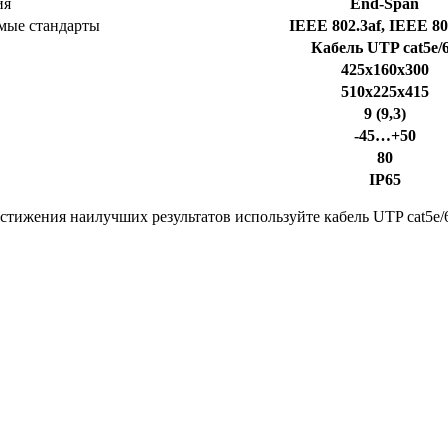
ия
End-Span
мые стандарты
IEEE 802.3af, IEEE 80
Кабель UTP cat5e/
425х160х300
510х225х415
9 (9,3)
-45…+50
80
IP65
остижения наилучших результатов используйте кабель UTP cat5e/