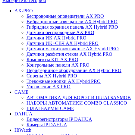
Выберите категорию
AX-PRO
Беспроводные оповещатели AX PRO
Вибрационные извещатели AX Hybrid PRO
Гибридная охранная панель AX Hybrid PRO
Датчики беспроводные AX PRO
Датчики ИК AX Hybrid PRO
Датчики ИК+СВЧ AX Hybrid PRO
Датчики магнитоконтакные AX Hybrid PRO
Датчики разбития стекла AX Hybrid PRO
Комплекты KIT AX PRO
Контрольные панели AX PRO
Периферийное оборудование AX Hybrid PRO
Сирены AX Hybrid PRO
Тревожные кнопки AX Hybrid PRO
Управление AX PRO
CAME
АВТОМАТИКА ДЛЯ ВОРОТ И ШЛАГБАУМОВ
НАБОРЫ АВТОМАТИКИ COMBO CLASSICO
ШЛАГБАУМЫ CAME
DAHUA
Видеорегистраторы IP DAHUA
Камеры IP DAHUA
HiWatch