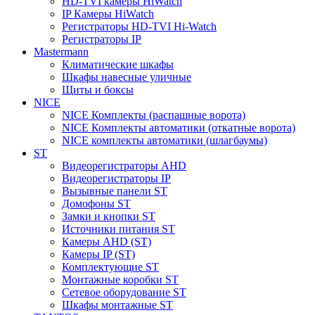
HD-TVI камеры HiWatch
IP Камеры HiWatch
Регистраторы HD-TVI Hi-Watch
Регистраторы IP
Mastermann
Климатические шкафы
Шкафы навесные уличные
Щиты и боксы
NICE
NICE Комплекты (распашные ворота)
NICE Комплекты автоматики (откатные ворота)
NICE комплекты автоматики (шлагбаумы)
ST
Видеорегистраторы AHD
Видеорегистраторы IP
Вызывные панели ST
Домофоны ST
Замки и кнопки ST
Источники питания ST
Камеры AHD (ST)
Камеры IP (ST)
Комплектующие ST
Монтажные коробки ST
Сетевое оборудование ST
Шкафы монтажные ST