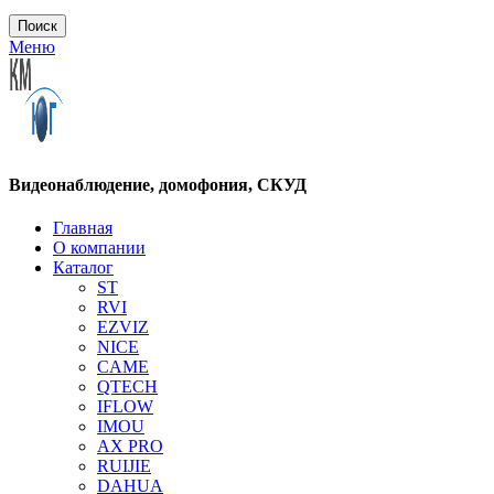
Поиск
Меню
Видеонаблюдение, домофония, СКУД
Главная
О компании
Каталог
ST
RVI
EZVIZ
NICE
CAME
QTECH
IFLOW
IMOU
AX PRO
RUIJIE
DAHUA