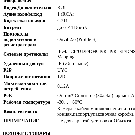
изображения
Видео.Дополнительно
ROI
Аудио вход/выход
1 (RCA)
Кодек сжатия аудио
G711
Битрейт
до 6144 Кбит/c
Протоколы
подключения к
Onvif 2.6 (Profile S)
регистраторам
IPv4/TCP/UDP/DHCP/RTP/RTSP/DNS
Сетевые протоколы
Mapping
Удаленный доступ
IE (v.6 и выше)
P2P
UYC
Напряжение питания
12В
Максимальный ток
0,12А
потребления
PoE
Опция* Сплиттер (802.3af(вариант А
Рабочая температура
-30… +60°С
Камера с кабелем подключения и раз
Комплектность
концах,паспорт,упаковочная коробка
ПРИМЕЧАНИЕ
Не для скрытой установки.Объектив 3
ПОХОЖИЕ ТОВАРЫ