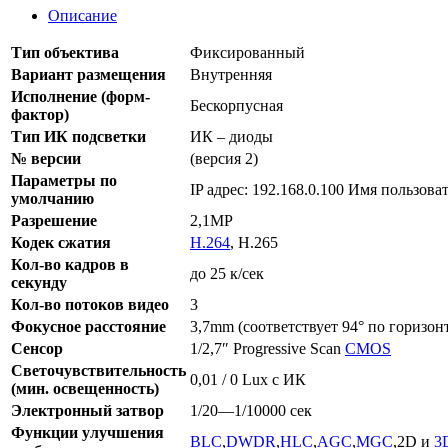
Описание
Тип объектива
Фиксированный
Вариант размещения
Внутренняя
Исполнение (форм-
Бескорпусная
фактор)
Тип ИК подсветки
ИК – диоды
№ версии
(версия 2)
Параметры по
IP адрес: 192.168.0.100 Имя пользова
умолчанию
Разрешение
2,1MP
Кодек сжатия
H.264
, H.265
Кол-во кадров в
до 25 к/сек
секунду
Кол-во потоков видео
3
Фокусное расстояние
3,7mm (соответствует 94° по горизон
Сенсор
1/2,7″ Progressive Scan
CMOS
Светочувствительность
0,01 / 0 Lux с ИК
(мин. освещенность)
Электронный затвор
1/20—1/10000 сек
Функции улучшения
BLC
,
DWDR
,
HLC
,
AGC
,
MGC
,2D и
3