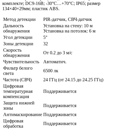
комплекте; DC9-16В; -30°C…+70°C; IP65; размер
134×40×29мм; пластик ABS.
Метод детекции
PIR-датчик, СВЧ-датчик
Дальность
Установка на стену: 10 м
обнаружения
Установка на потолок: 6 м
Угол детекции
5°
Зоны детекции
32
Скорость
От 0.2 до 3 м/с
обнаружения
Чувствительность
Автоматич.
Фильтр белого
6500 лк
света
Частота (СВЧ)
24 ГГц (от 24.15 до 24.25 ГГц)
Цифровая
температурная
Поддерживается
компенсация
Защита нижней
Поддерживается
зоны
Антимаскирование
Поддерживается
Цифровая
Поддерживается
обработка