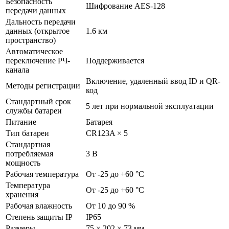
Безопасность
Шифрование AES-128
передачи данных
Дальность передачи
данных (открытое
1.6 км
пространство)
Автоматическое
переключение РЧ-
Поддерживается
канала
Включение, удаленный ввод ID и QR-
Методы регистрации
код
Стандартный срок
5 лет при нормальной эксплуатации
службы батареи
Питание
Батарея
Тип батареи
CR123A × 5
Стандартная
потребляемая
3 В
мощность
Рабочая температура
От -25 до +60 °C
Температура
От -25 до +60 °C
хранения
Рабочая влажность
От 10 до 90 %
Степень защиты IP
IP65
Размеры
75 × 202 × 73 мм