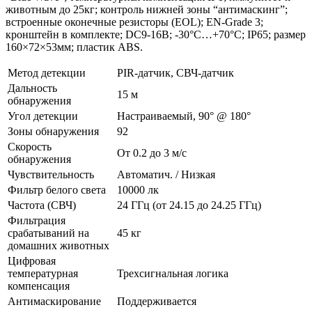
животным до 25кг; контроль нижней зоны “антимаскинг”;
встроенные оконечные резисторы (EOL); EN-Grade 3;
кронштейн в комплекте; DC9-16В; -30°C…+70°C; IP65; размер
160×72×53мм; пластик ABS.
Метод детекции
PIR-датчик, СВЧ-датчик
Дальность
15 м
обнаружения
Угол детекции
Настраиваемый, 90° @ 180°
Зоны обнаружения
92
Скорость
От 0.2 до 3 м/с
обнаружения
Чувствительность
Автоматич. / Низкая
Фильтр белого света
10000 лк
Частота (СВЧ)
24 ГГц (от 24.15 до 24.25 ГГц)
Фильтрация
срабатываний на
45 кг
домашних животных
Цифровая
температурная
Трехсигнальная логика
компенсация
Антимаскирование
Поддерживается