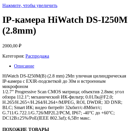
Нажмите, чтобы увеличить
IP-камера HiWatch DS-I250M
(2.8mm)
2000,00
₽
Категория:
Распродажа
Описание
HiWatch DS-I250M(B) (2.8 mm) 2Мп уличная цилиндрическая
IP-камера с EXIR-подсветкой до 30м и встроенным
микрофоном
1/2.7” Progressive Scan CMOS матрица; объектив 2.8мм; угол
обзора 112.1°; механический ИК-фильтр; 0.01Лк@F2.0;
H.265/H.265+/H.264/H.264+/MJPEG, ROI, DWDR; 3D DNR;
BLC; Smart ИК; видео битрейт 32кбит/с-8Мбит/с;
G.711/G.722.1/G.726/MP2L2/PCM, IP67; -40°C до +60°C;
DC12В±25%/PoE(IEEE 802.3af); 6,5Вт макс.
ПОХОЖИЕ ТОВАРЫ